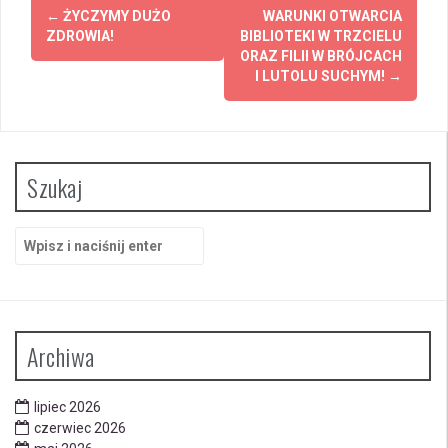
Zobacz
←
ŻYCZYMY DUŻO
WARUNKI OTWARCIA
wpisy
ZDROWIA!
BIBLIOTEKI W TRZCIELU
ORAZ FILII W BRÓJCACH
I LUTOLU SUCHYM!
→
Szukaj
Szukaj:
Archiwa
lipiec 2026
czerwiec 2026