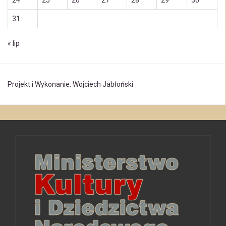
24
25
26
27
28
29
30
31
« lip
Projekt i Wykonanie: Wojciech Jabłoński