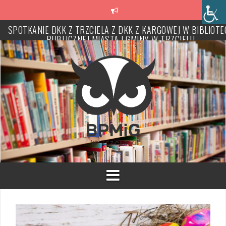
Przeskocz
do
treści
SPOTKANIE DKK Z TRZCIELA Z DKK Z KARGOWEJ W BIBLIOTE
PUBLICZNEJ MIASTA I GMINY W TRZCIELU
CZASOWE ZAMKNIĘCIE PLACÓWKI NA CZAS INWENTARYZACJ
KSIĘGOZBIORU
Biblioteka ponownie dostępna dla czytelników