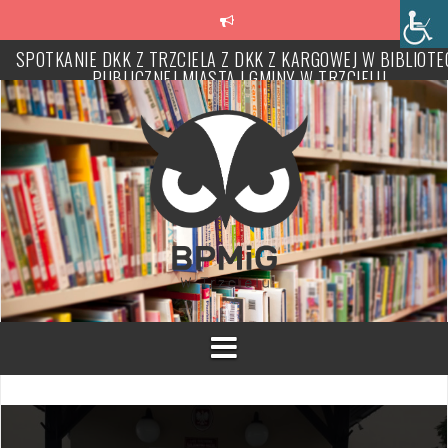
Przeskocz
do
treści
CZASOWE ZAMKNIĘCIE PLACÓWKI NA CZAS INWENTARYZACJ
KSIĘGOZBIORU
Biblioteka ponownie dostępna dla czytelników
SPOTKANIE DKK Z TRZCIELA Z DKK Z KARGOWEJ W BIBLIOTE
PUBLICZNEJ MIASTA I GMINY W TRZCIELU