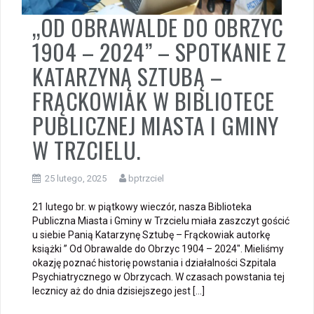
„OD OBRAWALDE DO OBRZYC
1904 – 2024” – SPOTKANIE Z
KATARZYNĄ SZTUBĄ –
FRĄCKOWIAK W BIBLIOTECE
PUBLICZNEJ MIASTA I GMINY
W TRZCIELU.
25 lutego, 2025
bptrzciel
21 lutego br. w piątkowy wieczór, nasza Biblioteka
Publiczna Miasta i Gminy w Trzcielu miała zaszczyt gościć
u siebie Panią Katarzynę Sztubę – Frąckowiak autorkę
książki ” Od Obrawalde do Obrzyc 1904 – 2024″. Mieliśmy
okazję poznać historię powstania i działalności Szpitala
Psychiatrycznego w Obrzycach. W czasach powstania tej
lecznicy aż do dnia dzisiejszego jest […]